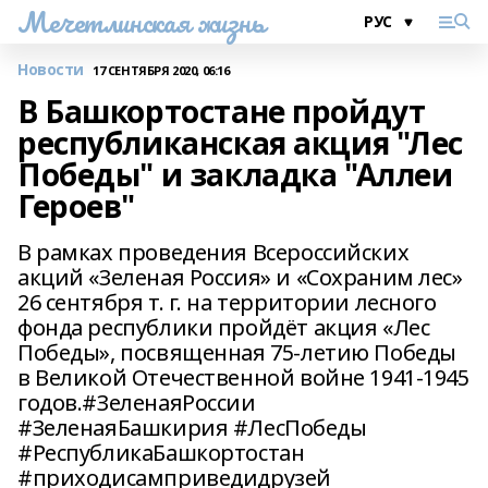
Мечетлинская жизнь
Новости
17 СЕНТЯБРЯ 2020, 06:16
В Башкортостане пройдут
республиканская акция "Лес
Победы" и закладка "Аллеи
Героев"
В рамках проведения Всероссийских
акций «Зеленая Россия» и «Сохраним лес»
26 сентября т. г. на территории лесного
фонда республики пройдёт акция «Лес
Победы», посвященная 75-летию Победы
в Великой Отечественной войне 1941-1945
годов.#ЗеленаяРоссии
#ЗеленаяБашкирия #ЛесПобеды
#РеспубликаБашкортостан
#приходисамприведидрузей