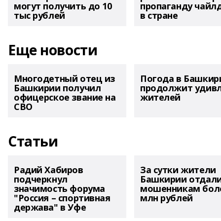
могут получить до 10
пропаганду чайл
тыс рублей
в стране
Еще новости
Многодетный отец из
Погода в Башкир
Башкирии получил
продолжит удив
офицерское звание на
жителей
СВО
Статьи
Радий Хабиров
За сутки жители
подчеркнул
Башкирии отдал
значимость форума
мошенникам боле
"Россия – спортивная
млн рублей
держава" в Уфе