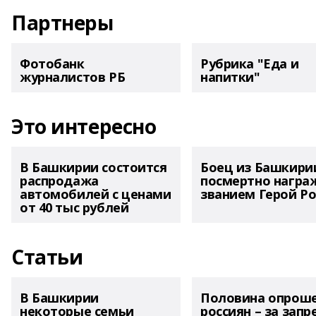
Партнеры
Фотобанк
Рубрика "Еда и
журналистов РБ
напитки"
Это интересно
В Башкирии состоится
Боец из Башкири
распродажа
посмертно награ
автомобилей с ценами
званием Герой Ро
от 40 тыс рублей
Статьи
В Башкирии
Половина опрош
некоторые семьи
россиян – за запр