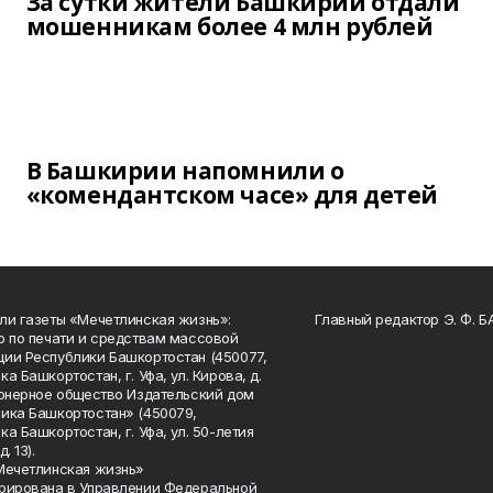
За сутки жители Башкирии отдали
мошенникам более 4 млн рублей
В Башкирии напомнили о
«комендантском часе» для детей
ли газеты «Мечетлинская жизнь»:
Главный редактор Э. Ф. 
о по печати и средствам массовой
ии Республики Башкортостан (450077,
а Башкортостан, г. Уфа, ул. Кирова, д.
ионерное общество Издательский дом
ика Башкортостан» (450079,
а Башкортостан, г. Уфа, ул. 50-летия
. 13).
Мечетлинская жизнь»
рирована в Управлении Федеральной