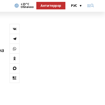
+23 °С
Антитеррор
Облачно
на