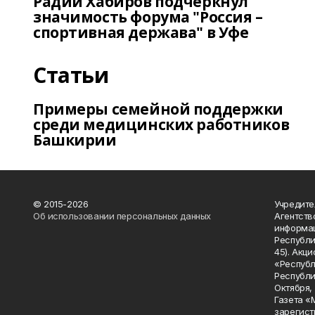
Радий Хабиров подчеркнул
значимость форума "Россия –
спортивная держава" в Уфе
Статьи
Примеры семейной поддержки
среди медицинских работников
Башкирии
© 2015-2026
Учредите
Об использовании персональных данных
Агентств
информац
Республик
45). Акц
«Республ
Республик
Октября, д
Газета «
зарегист