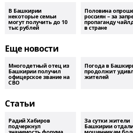
В Башкирии
Половина опрош
некоторые семьи
россиян – за запр
могут получить до 10
пропаганду чайл
тыс рублей
в стране
Еще новости
Многодетный отец из
Погода в Башкир
Башкирии получил
продолжит удив
офицерское звание на
жителей
СВО
Статьи
Радий Хабиров
За сутки жители
подчеркнул
Башкирии отдал
значимость форума
мошенникам боле