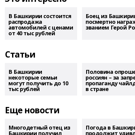
В Башкирии состоится
Боец из Башкири
распродажа
посмертно награ
автомобилей с ценами
званием Герой Ро
от 40 тыс рублей
Статьи
В Башкирии
Половина опрош
некоторые семьи
россиян – за запр
могут получить до 10
пропаганду чайл
тыс рублей
в стране
Еще новости
Многодетный отец из
Погода в Башкир
Башкирии получил
продолжит удив