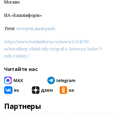
Москве.
ИА «Башинформ»
Теги:
лотерея
,
выигрыш
https://www.bashinform.ru/news/1504190-
ocherednoy-zhitel-ufy-vyigral-v-lotereyu-bolee-9-
mln-rubley-/
Читайте нас
Партнеры