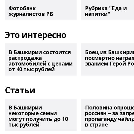
Фотобанк
Рубрика "Еда и
журналистов РБ
напитки"
Это интересно
В Башкирии состоится
Боец из Башкири
распродажа
посмертно награ
автомобилей с ценами
званием Герой Ро
от 40 тыс рублей
Статьи
В Башкирии
Половина опрош
некоторые семьи
россиян – за запр
могут получить до 10
пропаганду чайл
тыс рублей
в стране