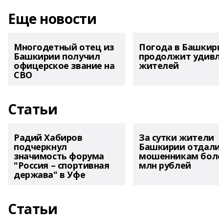
Еще новости
Многодетный отец из
Погода в Башкир
Башкирии получил
продолжит удив
офицерское звание на
жителей
СВО
Статьи
Радий Хабиров
За сутки жители
подчеркнул
Башкирии отдал
значимость форума
мошенникам боле
"Россия – спортивная
млн рублей
держава" в Уфе
Статьи