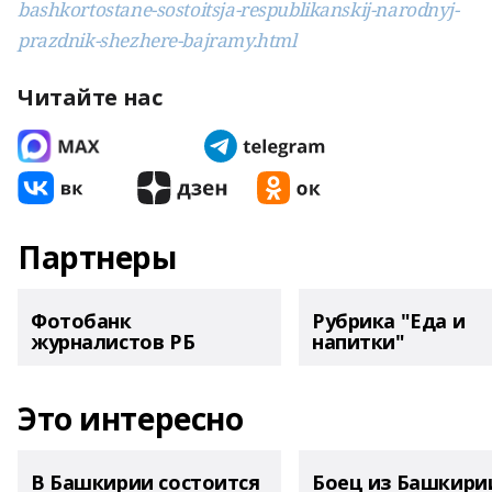
bashkortostane-sostoitsja-respublikanskij-narodnyj-
prazdnik-shezhere-bajramy.html
Читайте нас
Партнеры
Фотобанк
Рубрика "Еда и
журналистов РБ
напитки"
Это интересно
В Башкирии состоится
Боец из Башкири