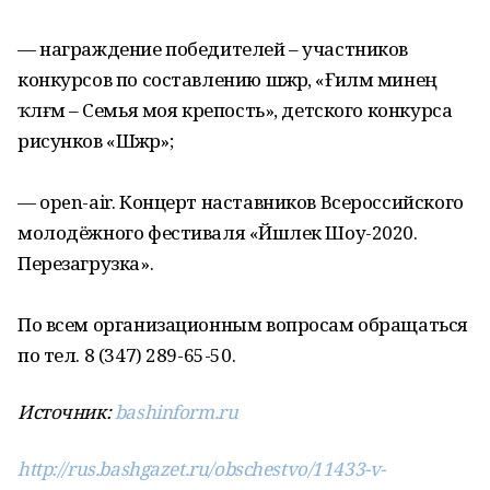
— награждение победителей – участников
конкурсов по составлению шәжәрә, «Ғәиләм минең
ҡәлғәм – Семья моя крепость», детского конкурса
рисунков «Шәжәрә»;
— open-air. Концерт наставников Всероссийского
молодёжного фестиваля «Йәшлек Шоу-2020.
Перезагрузка».
По всем организационным вопросам обращаться
по тел. 8 (347) 289-65-50.
Источник:
bashinform.ru
http://rus.bashgazet.ru/obschestvo/11433-v-