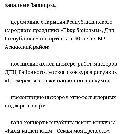
западные башкиры»;
— церемонию открытия Республиканского
народного праздника «Шәжәрә байрамы», Дня
Республики Башкортостан, 90-летия МР
Аскинский район;
— посещение аллеи шежере, работ мастеров
ДПИ, Районного детского конкурса рисунков
«Шежере», выставки национальной кухни;
— презентацию шежере у этнофольклорных
подворий и юрт;
— гала-концерт Республиканского конкурса
«Ғәиләм минең ҡәлғәм – Семья моя крепость»;