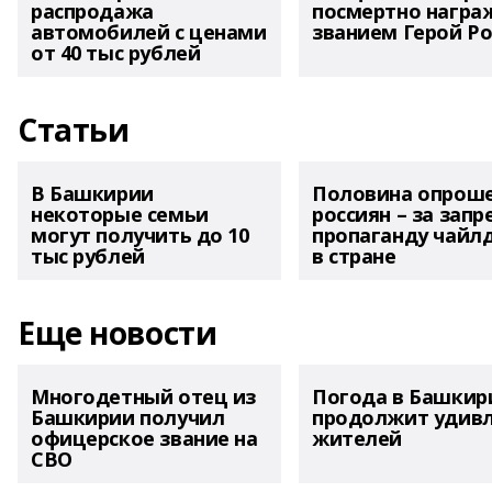
распродажа
посмертно награ
автомобилей с ценами
званием Герой Ро
от 40 тыс рублей
Статьи
В Башкирии
Половина опрош
некоторые семьи
россиян – за запр
могут получить до 10
пропаганду чайл
тыс рублей
в стране
Еще новости
Многодетный отец из
Погода в Башкир
Башкирии получил
продолжит удив
офицерское звание на
жителей
СВО