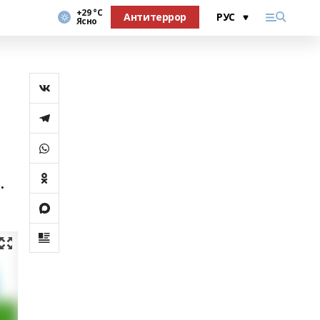
+29 °С
Антитеррор
Ясно
.