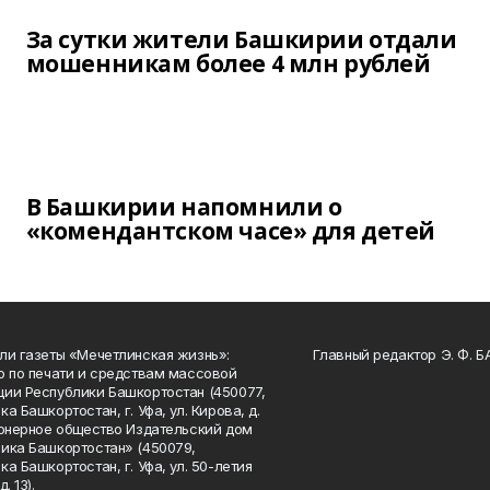
За сутки жители Башкирии отдали
мошенникам более 4 млн рублей
В Башкирии напомнили о
«комендантском часе» для детей
ли газеты «Мечетлинская жизнь»:
Главный редактор Э. Ф. 
о по печати и средствам массовой
ии Республики Башкортостан (450077,
а Башкортостан, г. Уфа, ул. Кирова, д.
ионерное общество Издательский дом
ика Башкортостан» (450079,
а Башкортостан, г. Уфа, ул. 50-летия
. 13).