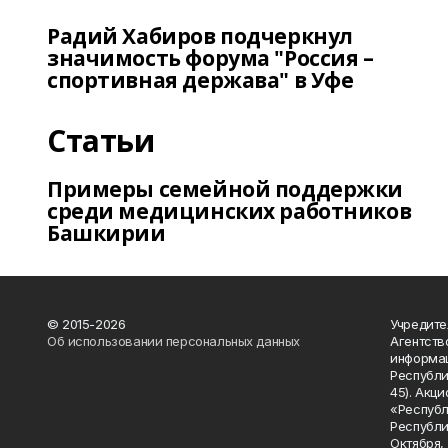
Радий Хабиров подчеркнул
значимость форума "Россия –
спортивная держава" в Уфе
Статьи
Примеры семейной поддержки
среди медицинских работников
Башкирии
© 2015-2026
Учредите
Об использовании персональных данных
Агентств
информац
Республик
45). Акц
«Республ
Республик
Октября, д