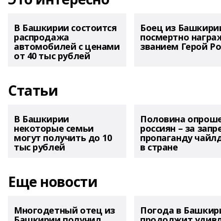
В Башкирии состоится
Боец из Башкири
распродажа
посмертно награ
автомобилей с ценами
званием Герой Ро
от 40 тыс рублей
Статьи
В Башкирии
Половина опрош
некоторые семьи
россиян – за запр
могут получить до 10
пропаганду чайл
тыс рублей
в стране
Еще новости
Многодетный отец из
Погода в Башкир
Башкирии получил
продолжит удив