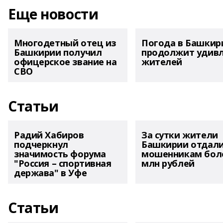
Еще новости
Многодетный отец из
Погода в Башкир
Башкирии получил
продолжит удив
офицерское звание на
жителей
СВО
Статьи
Радий Хабиров
За сутки жители
подчеркнул
Башкирии отдал
значимость форума
мошенникам боле
"Россия – спортивная
млн рублей
держава" в Уфе
Статьи