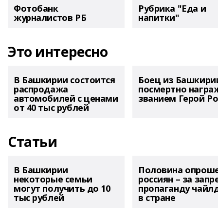
Фотобанк
Рубрика "Еда и
журналистов РБ
напитки"
Это интересно
В Башкирии состоится
Боец из Башкири
распродажа
посмертно награ
автомобилей с ценами
званием Герой Ро
от 40 тыс рублей
Статьи
В Башкирии
Половина опрош
некоторые семьи
россиян – за запр
могут получить до 10
пропаганду чайл
тыс рублей
в стране