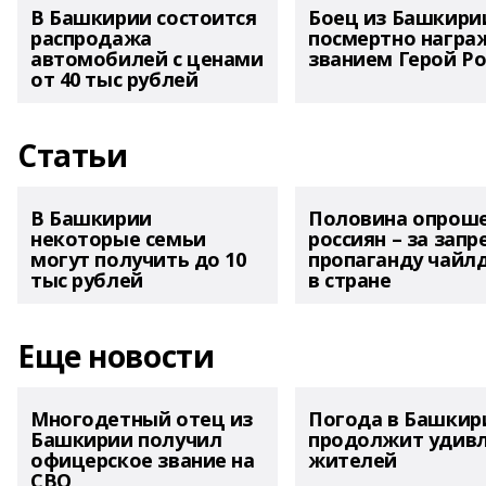
В Башкирии состоится
Боец из Башкири
распродажа
посмертно награ
автомобилей с ценами
званием Герой Ро
от 40 тыс рублей
Статьи
В Башкирии
Половина опрош
некоторые семьи
россиян – за запр
могут получить до 10
пропаганду чайл
тыс рублей
в стране
Еще новости
Многодетный отец из
Погода в Башкир
Башкирии получил
продолжит удив
офицерское звание на
жителей
СВО