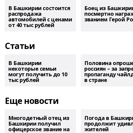
В Башкирии состоится
Боец из Башкири
распродажа
посмертно награ
автомобилей с ценами
званием Герой Ро
от 40 тыс рублей
Статьи
В Башкирии
Половина опрош
некоторые семьи
россиян – за запр
могут получить до 10
пропаганду чайл
тыс рублей
в стране
Еще новости
Многодетный отец из
Погода в Башкир
Башкирии получил
продолжит удив
офицерское звание на
жителей