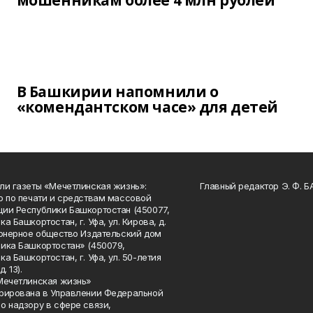
мошенникам более 4 млн рублей
В Башкирии напомнили о
«комендантском часе» для детей
ли газеты «Мечетлинская жизнь»:
Главный редактор Э. Ф. 
о по печати и средствам массовой
ии Республики Башкортостан (450077,
а Башкортостан, г. Уфа, ул. Кирова, д.
ионерное общество Издательский дом
ика Башкортостан» (450079,
а Башкортостан, г. Уфа, ул. 50-летия
. 13).
Мечетлинская жизнь»
рирована в Управлении Федеральной
о надзору в сфере связи,