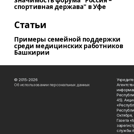
значимость форума "Россия –
спортивная держава" в Уфе
Статьи
Примеры семейной поддержки
среди медицинских работников
Башкирии
© 2015-2026
Учредите
Об использовании персональных данных
Агентств
информац
Республик
45). Акц
«Республ
Республик
Октября, д
Газета «
зарегист
службы п