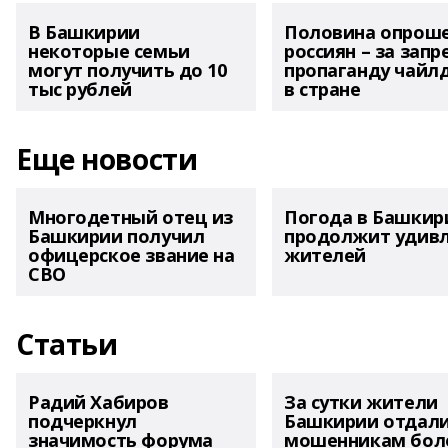
В Башкирии
Половина опрош
некоторые семьи
россиян – за запр
могут получить до 10
пропаганду чайл
тыс рублей
в стране
Еще новости
Многодетный отец из
Погода в Башкир
Башкирии получил
продолжит удив
офицерское звание на
жителей
СВО
Статьи
Радий Хабиров
За сутки жители
подчеркнул
Башкирии отдал
значимость форума
мошенникам боле