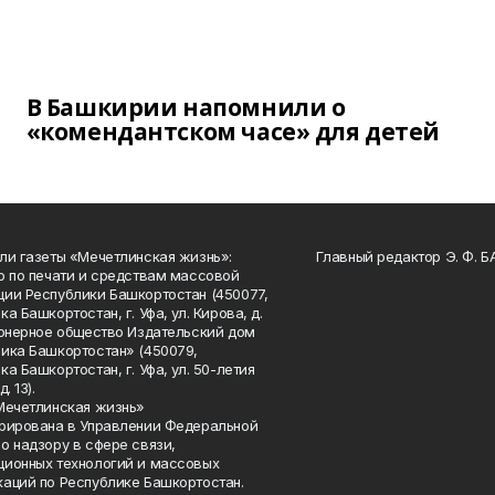
В Башкирии напомнили о
«комендантском часе» для детей
ли газеты «Мечетлинская жизнь»:
Главный редактор Э. Ф. 
о по печати и средствам массовой
ии Республики Башкортостан (450077,
а Башкортостан, г. Уфа, ул. Кирова, д.
ионерное общество Издательский дом
ика Башкортостан» (450079,
а Башкортостан, г. Уфа, ул. 50-летия
. 13).
Мечетлинская жизнь»
рирована в Управлении Федеральной
о надзору в сфере связи,
ионных технологий и массовых
аций по Республике Башкортостан.