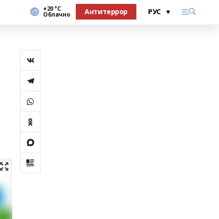
+20 °С
Антитеррор
Облачно