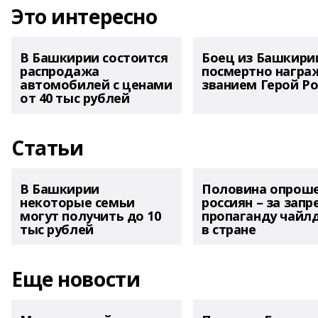
Это интересно
В Башкирии состоится
Боец из Башкири
распродажа
посмертно награ
автомобилей с ценами
званием Герой Ро
от 40 тыс рублей
Статьи
В Башкирии
Половина опрош
некоторые семьи
россиян – за запр
могут получить до 10
пропаганду чайл
тыс рублей
в стране
Еще новости