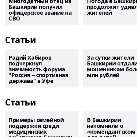
Многодетный отец из
Погода в Башкир
Башкирии получил
продолжит удив
офицерское звание на
жителей
СВО
Статьи
Радий Хабиров
За сутки жители
подчеркнул
Башкирии отдал
значимость форума
мошенникам боле
"Россия – спортивная
млн рублей
держава" в Уфе
Статьи
Примеры семейной
В Башкирии
поддержки среди
напомнили о
медицинских
«комендантском 