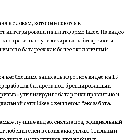
на к словам, которые поются в
ет интегрирована на платформе Likee. На видео
 как правильно утилизировать батарейки и
 вместо батареек как более экологичный
бря необходимо записать короткое видео на 15
ереработки батареек под брендированный
призыв «утилизируйте батарейки правильно и
альной сети Likee с хештегом #экозабота.
самые лучшие видео, снятые под официальный
ят победителей в своих аккаунтах. Стильный
получат 10 участников, призы будут