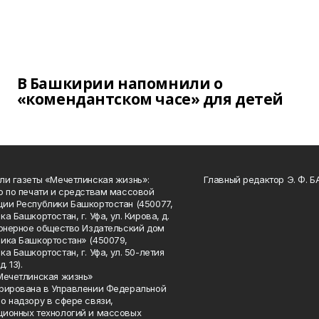
В Башкирии напомнили о
«комендантском часе» для детей
ли газеты «Мечетлинская жизнь»:
Главный редактор Э. Ф. 
о по печати и средствам массовой
ии Республики Башкортостан (450077,
а Башкортостан, г. Уфа, ул. Кирова, д.
ионерное общество Издательский дом
ика Башкортостан» (450079,
а Башкортостан, г. Уфа, ул. 50-летия
. 13).
Мечетлинская жизнь»
рирована в Управлении Федеральной
о надзору в сфере связи,
ионных технологий и массовых