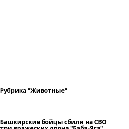
Рубрика "Животные"
Башкирские бойцы сбили на СВО
три вражеских дрона "Баба-Яга"