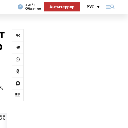
+28 °С
Антитеррор
Облачно
т
о
ж,