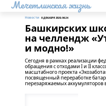
Мечетлинская жизнь
Новости
8 ДЕКАБРЯ 2020, 06:24
Башкирских шк
на челлендж «У
и модно!»
Сегодня в рамках реализации фе
обращения с отходами I и II клас
масштабного проекта «Экозабота»
посвященный переработке батар
перезаряжаемых аккумуляторов в