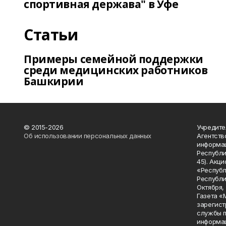
спортивная держава" в Уфе
Статьи
Примеры семейной поддержки
среди медицинских работников
Башкирии
© 2015-2026
Учредите
Об использовании персональных данных
Агентств
информац
Республик
45). Акц
«Республ
Республик
Октября, д
Газета «
зарегист
службы п
информац