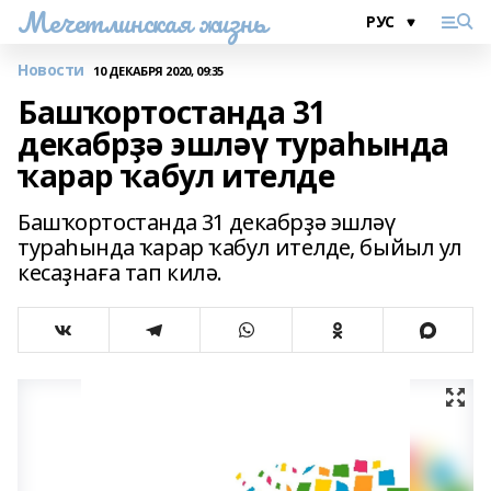
Мечетлинская жизнь
Новости
10 ДЕКАБРЯ 2020, 09:35
Башҡортостанда 31
декабрҙә эшләү тураһында
ҡарар ҡабул ителде
Башҡортостанда 31 декабрҙә эшләү
тураһында ҡарар ҡабул ителде, быйыл ул
кесаҙнаға тап килә.