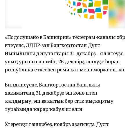
«Подслушано в Башкирии» телеграм-каналы хәбәр
итеүенсә, ЛДПР-ҙан Башҡортостан Дәүләт
Йыйылышы депутаттары 31 декабрҙә – ял итеүҙе, ә
уның урынына шәмбе, 26 декабрҙә, эшләүҙе һорап
республика етәксеһенә рәсми хат менән мөрәжәғәт иткән.
Билдәләнеүенсә, Башҡортостан Башлығы
хакимиәтендә 31 декабрҙе эш көнө итеп
ҡалдырыу, эш ваҡытын бер сәғәткә ҡыҫҡартыу
тураһында ҡарар ҡабул ителгән.
Хәтерегеҙгә төшөрәбеҙ, ноябрь аҙағында Дәүләт