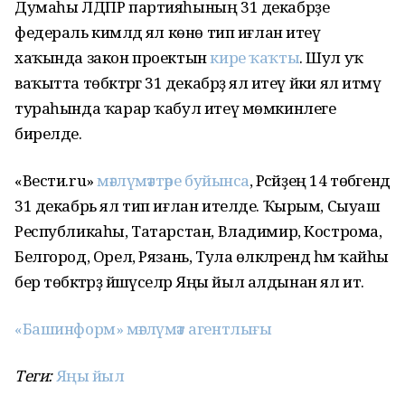
Думаһы ЛДПР партияһының 31 декабрҙе
федераль кимәлдә ял көнө тип иғлан итеү
хаҡында закон проектын
кире ҡаҡты
. Шул уҡ
ваҡытта төбәктәргә 31 декабрҙә ял итеү йәки ял итмәү
тураһында ҡарар ҡабул итеү мөмкинлеге
бирелде.
«Вести.ru»
мәғлүмәттәре буйынса
, Рәсәйҙең 14 төбәгендә
31 декабрь ял тип иғлан ителде. Ҡырым, Сыуаш
Республикаһы, Татарстан, Владимир, Кострома,
Белгород, Орел, Рязань, Тула өлкәләрендә һәм ҡайһы
бер төбәктәрҙә йәшәүселәр Яңы йыл алдынан ял итә.
«Башинформ» мәғлүмәт агентлығы
Теги:
Яңы йыл