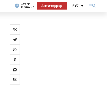
+23 °С
Антитеррор
Облачно