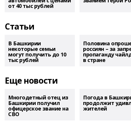
автомобилей с ценами
званием Герой Ро
от 40 тыс рублей
Статьи
В Башкирии
Половина опрош
некоторые семьи
россиян – за запр
могут получить до 10
пропаганду чайл
тыс рублей
в стране
Еще новости
Многодетный отец из
Погода в Башкир
Башкирии получил
продолжит удив
офицерское звание на
жителей
СВО