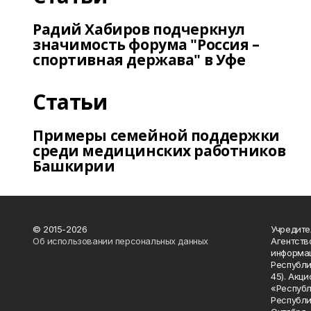
Радий Хабиров подчеркнул
значимость форума "Россия –
спортивная держава" в Уфе
Статьи
Примеры семейной поддержки
среди медицинских работников
Башкирии
© 2015-2026
Учредите
Об использовании персональных данных
Агентств
информац
Республик
45). Акц
«Республ
Республик