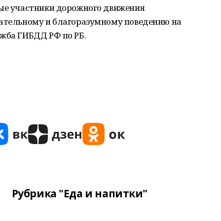
мые участники дорожного движения
нательному и благоразумному поведению на
ужба
ГИБДД
РФ
по
РБ
.
Рубрика "Еда и напитки"