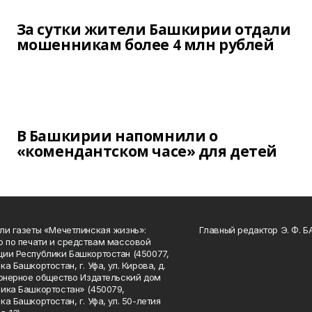
За сутки жители Башкирии отдали
мошенникам более 4 млн рублей
В Башкирии напомнили о
«комендантском часе» для детей
ли газеты «Мечетлинская жизнь»:
Главный редактор Э. Ф. 
о по печати и средствам массовой
ии Республики Башкортостан (450077,
а Башкортостан, г. Уфа, ул. Кирова, д.
ионерное общество Издательский дом
ика Башкортостан» (450079,
а Башкортостан, г. Уфа, ул. 50-летия