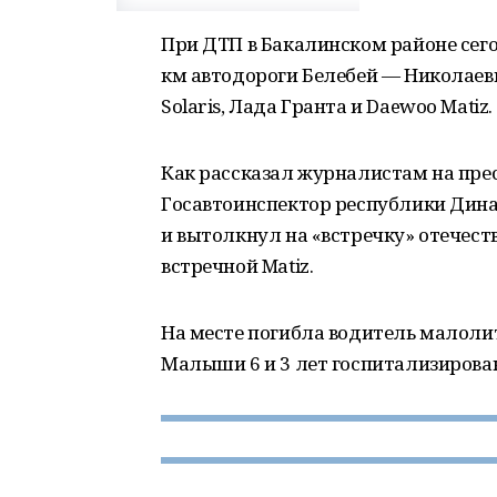
При
ДТП
в Бакалинском районе сего
км автодороги Белебей — Николаев
Solaris, Лада Гранта и Daewoo Matiz.
Как рассказал журналистам на пре
Госавтоинспектор республики Дин
и вытолкнул на «встречку» отечест
встречной Matiz.
На месте погибла водитель малолит
Малыши 6 и 3 лет госпитализирова