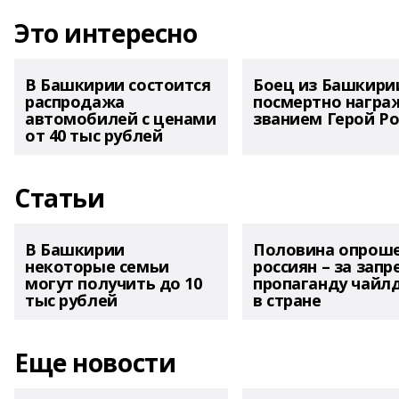
Это интересно
В Башкирии состоится
Боец из Башкири
распродажа
посмертно награ
автомобилей с ценами
званием Герой Ро
от 40 тыс рублей
Статьи
В Башкирии
Половина опрош
некоторые семьи
россиян – за запр
могут получить до 10
пропаганду чайл
тыс рублей
в стране
Еще новости