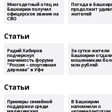
Многодетный отец из
Погода в Башкир
Башкирии получил
продолжит удив
офицерское звание на
жителей
СВО
Статьи
Радий Хабиров
За сутки жители
подчеркнул
Башкирии отдал
значимость форума
мошенникам боле
"Россия – спортивная
млн рублей
держава" в Уфе
Статьи
Примеры семейной
В Башкирии
поддержки среди
напомнили о
медицинских
«комендантском 