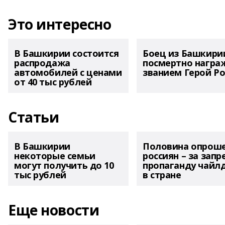
Это интересно
В Башкирии состоится
Боец из Башкири
распродажа
посмертно награ
автомобилей с ценами
званием Герой Ро
от 40 тыс рублей
Статьи
В Башкирии
Половина опрош
некоторые семьи
россиян – за запр
могут получить до 10
пропаганду чайл
тыс рублей
в стране
Еще новости