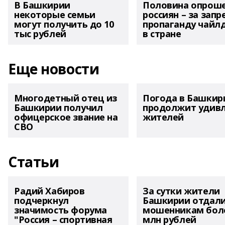
В Башкирии
Половина опрош
некоторые семьи
россиян – за запр
могут получить до 10
пропаганду чайл
тыс рублей
в стране
Еще новости
Многодетный отец из
Погода в Башкир
Башкирии получил
продолжит удив
офицерское звание на
жителей
СВО
Статьи
Радий Хабиров
За сутки жители
подчеркнул
Башкирии отдал
значимость форума
мошенникам боле
"Россия – спортивная
млн рублей