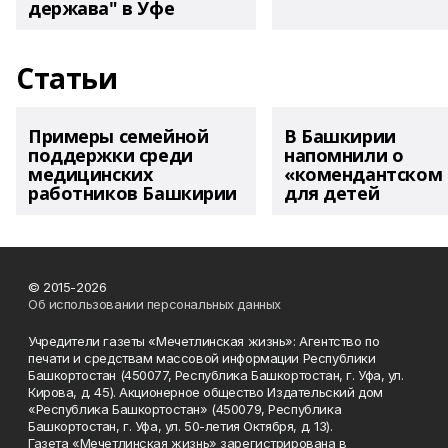
держава" в Уфе
Статьи
Примеры семейной
В Башкирии
поддержки среди
напомнили о
медицинских
«комендантском 
работников Башкирии
для детей
© 2015-2026
Об использовании персональных данных
Учредители газеты «Мечетлинская жизнь»: Агентство по
печати и средствам массовой информации Республики
Башкортостан (450077, Республика Башкортостан, г. Уфа, ул.
Кирова, д. 45). Акционерное общество Издательский дом
«Республика Башкортостан» (450079, Республика
Башкортостан, г. Уфа, ул. 50-летия Октября, д. 13).
Газета «Мечетлинская жизнь» зарегистрирована в