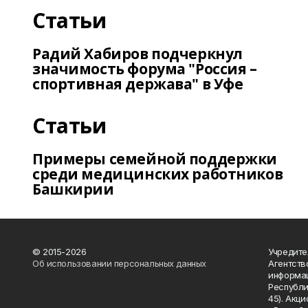
Статьи
Радий Хабиров подчеркнул
значимость форума "Россия –
спортивная держава" в Уфе
Статьи
Примеры семейной поддержки
среди медицинских работников
Башкирии
© 2015-2026
Учредите
Об использовании персональных данных
Агентств
информац
Республик
45). Акц