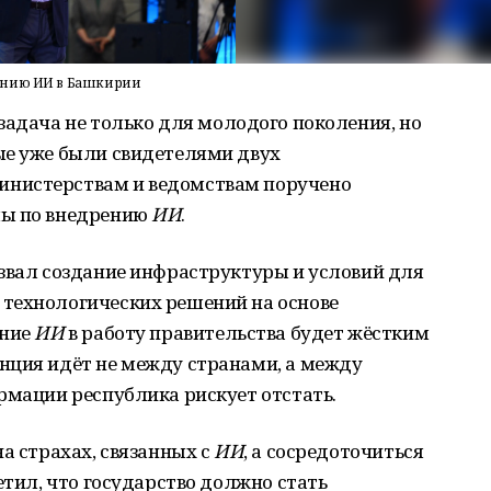
ению ИИ в Башкирии
задача не только для молодого поколения, но
ые уже были свидетелями двух
нистерствам и ведомствам поручено
мы по внедрению
ИИ
.
азвал создание инфраструктуры и условий для
технологических решений на основе
ение
ИИ
в работу правительства будет жёстким
нция идёт не между странами, а между
рмации республика рискует отстать.
а страхах, связанных с
ИИ
, а сосредоточиться
етил, что государство должно стать