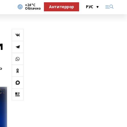
+24 °С
Антитеррор
Облачно
и
ь