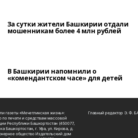
За сутки жители Башкирии отдали
мошенникам более 4 млн рублей
В Башкирии напомнили о
«комендантском часе» для детей
ли газеты «Мечетлинская жизнь»:
Главный редактор Э. Ф. 
о по печати и средствам массовой
ии Республики Башкортостан (450077,
а Башкортостан, г. Уфа, ул. Кирова, д.
ионерное общество Издательский дом