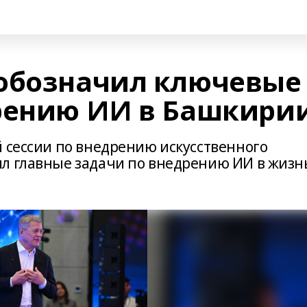
обозначил ключевые
рению ИИ в Башкири
й сессии по внедрению искусственного
л главные задачи по внедрению ИИ в жизн