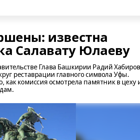
ршены: известна
ка Салавату Юлаеву
авительстве Глава Башкирии Радий Хабиро
круг реставрации главного символа Уфы.
, как комиссия осмотрела памятник в цеху 
дам.