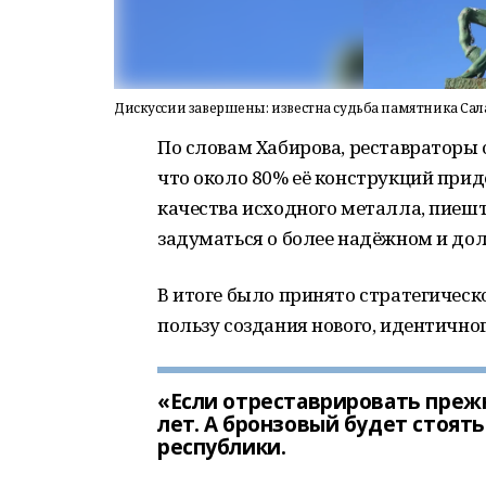
Дискуссии завершены: известна судьба памятника Сал
По словам Хабирова, реставраторы
что около 80% её конструкций прид
качества исходного металла, пиешт
задуматься о более надёжном и дол
В итоге было принято стратегическ
пользу создания нового, идентичног
«Если отреставрировать прежни
лет. А бронзовый будет стоят
республики.