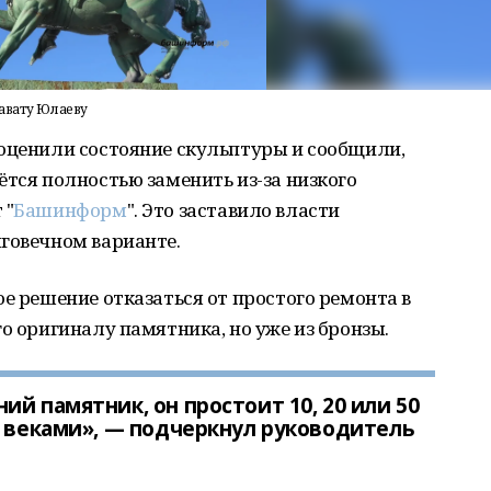
авату Юлаеву
 оценили состояние скульптуры и сообщили,
ётся полностью заменить из-за низкого
 "
Башинформ
". Это заставило власти
говечном варианте.
ое решение отказаться от простого ремонта в
о оригиналу памятника, но уже из бронзы.
й памятник, он простоит 10, 20 или 50
ь веками», — подчеркнул руководитель