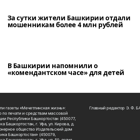
За сутки жители Башкирии отдали
мошенникам более 4 млн рублей
В Башкирии напомнили о
«комендантском часе» для детей
ли газеты «Мечетлинская жизнь»:
Главный редактор Э. Ф. 
о по печати и средствам массовой
ии Республики Башкортостан (450077,
а Башкортостан, г. Уфа, ул. Кирова, д.
ионерное общество Издательский дом
ика Башкортостан» (450079,
а Башкортостан, г. Уфа, ул. 50-летия