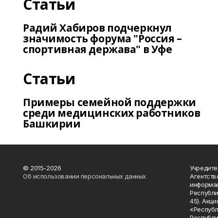
Статьи
Радий Хабиров подчеркнул
значимость форума "Россия –
спортивная держава" в Уфе
Статьи
Примеры семейной поддержки
среди медицинских работников
Башкирии
© 2015-2026
Учредите
Об использовании персональных данных
Агентств
информац
Республик
45). Акц
«Республ
Республик