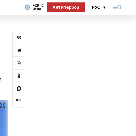
+29 °С
Антитеррор
Ясно
в
и