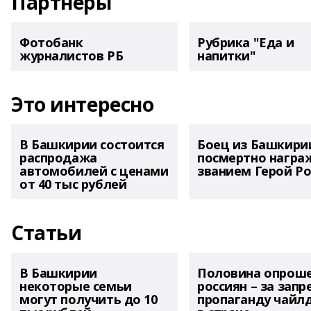
Партнеры
Фотобанк
Рубрика "Еда и
журналистов РБ
напитки"
Это интересно
В Башкирии состоится
Боец из Башкири
распродажа
посмертно награ
автомобилей с ценами
званием Герой Ро
от 40 тыс рублей
Статьи
В Башкирии
Половина опрош
некоторые семьи
россиян – за запр
могут получить до 10
пропаганду чайл