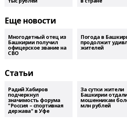
тыс рублей
в стране
Еще новости
Многодетный отец из
Погода в Башкир
Башкирии получил
продолжит удив
офицерское звание на
жителей
СВО
Статьи
Радий Хабиров
За сутки жители
подчеркнул
Башкирии отдал
значимость форума
мошенникам боле
"Россия – спортивная
млн рублей
держава" в Уфе