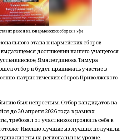
тавит район на юнармейских сборах в Уфе
ионального этапа юнармейских сборов
 о выдающемся достижении нашего учащегося
еустьикинское, Ямалетдинова Тимура
ошел отбор и будет принимать участие в
оенно-патриотических сборов Приволжского
бытию был непростым. Отбор кандидатов на
я до 30 апреля 2026 года в рамках
ы, требовал от участников проявить себя в
готовке. Именно лучшие из лучших получили
иципалитеты на региональном уровне.