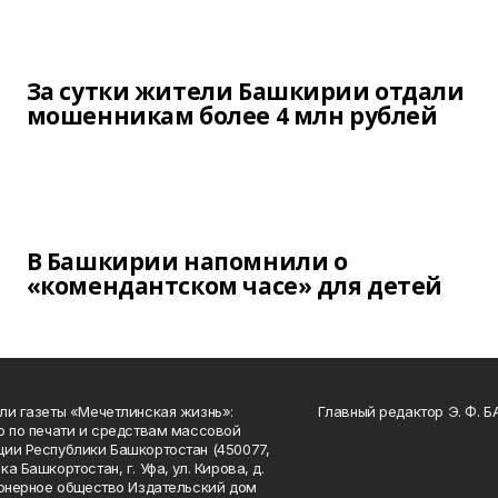
За сутки жители Башкирии отдали
мошенникам более 4 млн рублей
В Башкирии напомнили о
«комендантском часе» для детей
ли газеты «Мечетлинская жизнь»:
Главный редактор Э. Ф. 
о по печати и средствам массовой
ии Республики Башкортостан (450077,
а Башкортостан, г. Уфа, ул. Кирова, д.
ионерное общество Издательский дом