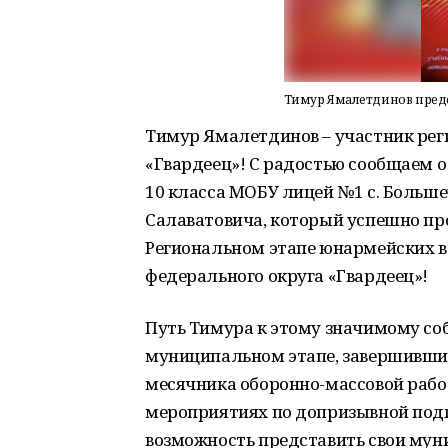
Тимур Ямалетдинов предс
Тимур Ямалетдинов – участник рег
«Гвардеец»! С радостью сообщаем
10 класса МОБУ лицей №1 с. Больш
Салаватовича, который успешно пр
Региональном этапе юнармейских в
федерального округа «Гвардеец»!
Путь Тимура к этому значимому со
муниципальном этапе, завершившийс
месячника оборонно-массовой работ
мероприятиях по допризывной под
возможность представить свои мун