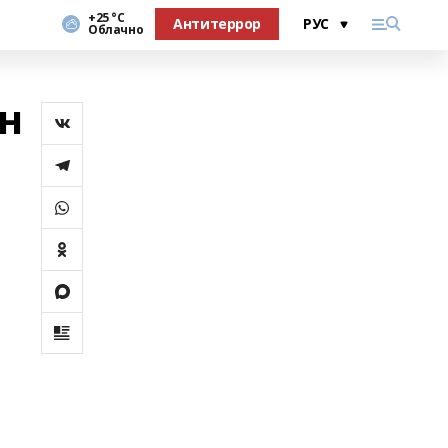
+25 °С
Антитеррор
Облачно
н