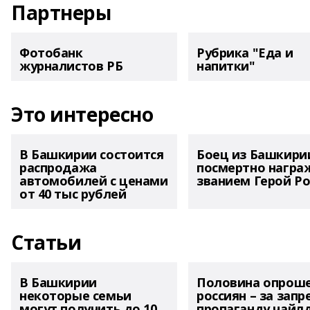
Партнеры
Фотобанк
Рубрика "Еда и
журналистов РБ
напитки"
Это интересно
В Башкирии состоится
Боец из Башкири
распродажа
посмертно награ
автомобилей с ценами
званием Герой Ро
от 40 тыс рублей
Статьи
В Башкирии
Половина опрош
некоторые семьи
россиян – за запр
могут получить до 10
пропаганду чайл