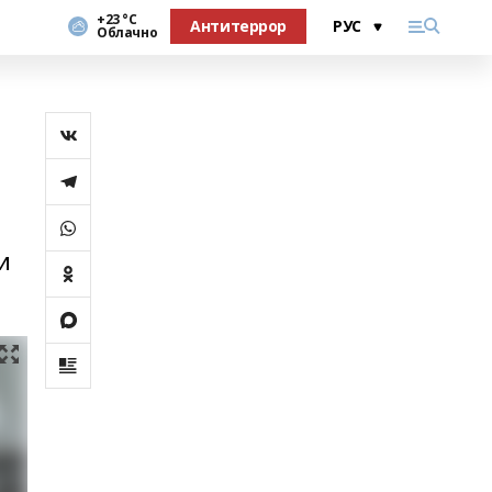
+23 °С
Антитеррор
Облачно
и