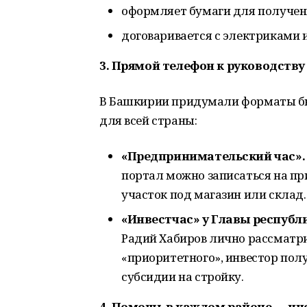
оформляет бумаги для получен
договаривается с электриками 
3. Прямой телефон к руководству 
В Башкирии придумали форматы бы
для всей страны:
«Предпринимательский час».
портал можно записаться на при
участок под магазин или склад
«Инвестчас» у Главы республ
Радий Хабиров лично рассматри
«приоритетного», инвестор пол
субсидии на стройку.
4. Помощь в каждом районе — ин