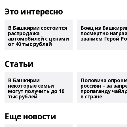
Это интересно
В Башкирии состоится
Боец из Башкири
распродажа
посмертно награ
автомобилей с ценами
званием Герой Ро
от 40 тыс рублей
Статьи
В Башкирии
Половина опрош
некоторые семьи
россиян – за запр
могут получить до 10
пропаганду чайл
тыс рублей
в стране
Еще новости