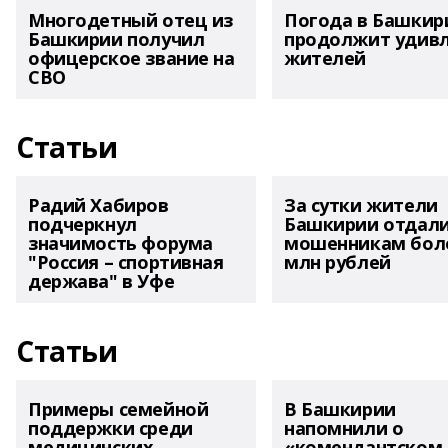
Многодетный отец из
Погода в Башкир
Башкирии получил
продолжит удив
офицерское звание на
жителей
СВО
Статьи
Радий Хабиров
За сутки жители
подчеркнул
Башкирии отдал
значимость форума
мошенникам боле
"Россия – спортивная
млн рублей
держава" в Уфе
Статьи
Примеры семейной
В Башкирии
поддержки среди
напомнили о
медицинских
«комендантском 