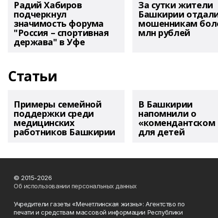
Радий Хабиров
За сутки жители
подчеркнул
Башкирии отдал
значимость форума
мошенникам боле
"Россия – спортивная
млн рублей
держава" в Уфе
Статьи
Примеры семейной
В Башкирии
поддержки среди
напомнили о
медицинских
«комендантском 
работников Башкирии
для детей
© 2015-2026
Об использовании персональных данных
Учредители газеты «Мечетлинская жизнь»: Агентство по
печати и средствам массовой информации Республики