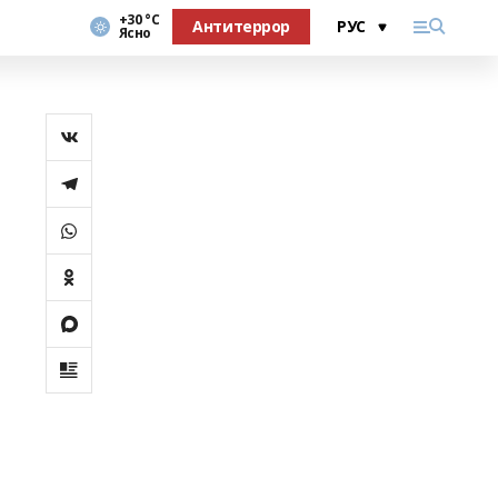
+30 °С
Антитеррор
Ясно