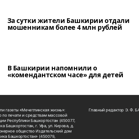
За сутки жители Башкирии отдали
мошенникам более 4 млн рублей
В Башкирии напомнили о
«комендантском часе» для детей
ли газеты «Мечетлинская жизнь»:
Главный редактор Э. Ф. 
о по печати и средствам массовой
ии Республики Башкортостан (450077,
а Башкортостан, г. Уфа, ул. Кирова, д.
ионерное общество Издательский дом
ика Башкортостан» (450079,