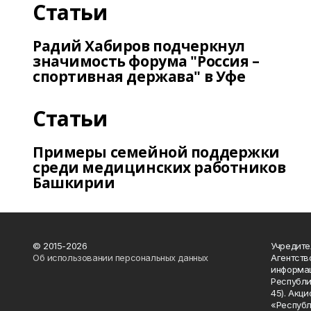
Статьи
Радий Хабиров подчеркнул
значимость форума "Россия –
спортивная держава" в Уфе
Статьи
Примеры семейной поддержки
среди медицинских работников
Башкирии
© 2015-2026
Учредите
Об использовании персональных данных
Агентств
информац
Республик
45). Акц
«Республ