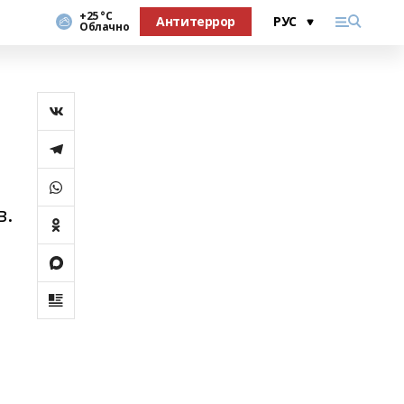
+25 °С
Антитеррор
Облачно
в.