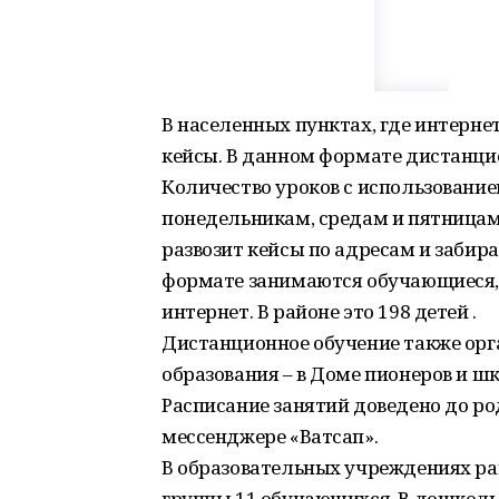
В населенных пунктах, где интерне
кейсы. В данном формате дистанци
Количество уроков с использование
понедельникам, средам и пятница
развозит кейсы по адресам и забир
формате занимаются обучающиеся,
интернет. В районе это 198 детей .
Дистанционное обучение также орг
образования – в Доме пионеров и ш
Расписание занятий доведено до ро
мессенджере «Ватсап».
В образовательных учреждениях ра
группы 11 обучающихся. В дошкол