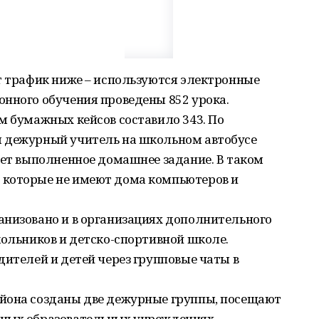
т трафик ниже – используются электронные
онного обучения проведены 852 урока.
м бумажных кейсов составило 343. По
м дежурный учитель на школьном автобусе
ает выполненное домашнее задание. В таком
 которые не имеют дома компьютеров и
анизовано и в организациях дополнительного
кольников и детско-спортивной школе.
дителей и детей через групповые чаты в
йона созданы две дежурные группы, посещают
ьных образовательных учреждениях