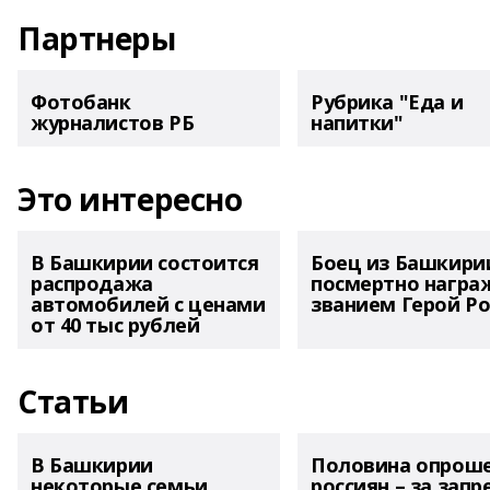
Партнеры
Фотобанк
Рубрика "Еда и
журналистов РБ
напитки"
Это интересно
В Башкирии состоится
Боец из Башкири
распродажа
посмертно награ
автомобилей с ценами
званием Герой Ро
от 40 тыс рублей
Статьи
В Башкирии
Половина опрош
некоторые семьи
россиян – за запр